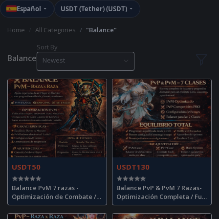
Español
USDT (Tether) (USDT)
Home
All Categories
"Balance"
Sort By
Balance
Newest
USDT50
USDT130
Balance PvM 7 razas -
Balance PvP & PvM 7 Razas-
Optimización de Combate /
Optimización Completa / Full
PvM Balance Optimization
Optimization