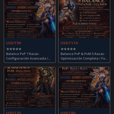
USDT90
USDT110
Balance PvP 7 Razas -
Balance PvP & PvM 5 Razas-
Configuración Avanzada /
Optimización Completa / Full
Advanced PvP Balance
Optimization
USDT35
USDT80