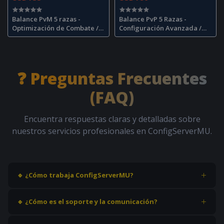
Balance PvM 5 razas -
Balance PvP 5 Razas -
Optimización de Combate /
Configuración Avanzada /
PvM Balance Optimization
Advanced PvP Balance
❓ Preguntas Frecuentes
(FAQ)
Encuentra respuestas claras y detalladas sobre
nuestros servicios profesionales en ConfigServerMU.
🔹 ¿Cómo trabaja ConfigServerMU?
Trabajamos con transparencia y profesionalismo, ofreciendo
🔹 ¿Cómo es el soporte y la comunicación?
servicios personalizados en español e inglés, con soporte
exclusivo vía grupo privado de WhatsApp. No realizamos
Grupo exclusivo de WhatsApp para coordinación •
llamadas ni soporte por otros medios.