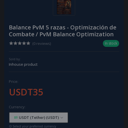
Balance PvM 5 razas - Optimización de
Combate / PvM Balance Optimization
(0 reviews)
In stock
Sold by:
Inhouse product
Price:
USDT35
Currency:
USDT (Tether) (USDT)
Select your preferred currency