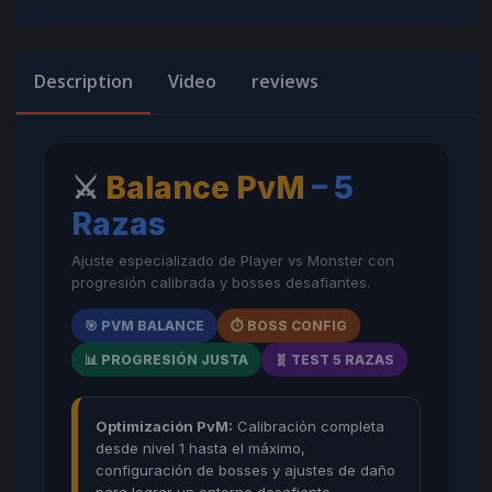
Description
Video
reviews
⚔️
Balance PvM
– 5
Razas
Ajuste especializado de Player vs Monster con
progresión calibrada y bosses desafiantes.
🎯 PVM BALANCE
⏱️ BOSS CONFIG
📊 PROGRESIÓN JUSTA
🧬 TEST 5 RAZAS
Optimización PvM:
Calibración completa
desde nivel 1 hasta el máximo,
configuración de bosses y ajustes de daño
para lograr un entorno desafiante,