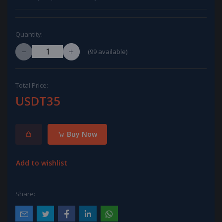
Quantity:
(
99
available)
Total Price:
USDT35
Buy Now
Add to wishlist
Share: