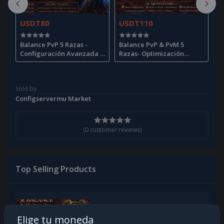
USDT80
USDT110
U
Balance PvP 5 Razas -
Balance PvP & PvM 5
B
e
Configuración Avanzada /
Razas- Optimización
C
Advanced PvP Balance
Completa / Full
A
Optimization
Sold by
Configservermu Market
(0 customer reviews)
Top Selling Products
Balance PvM 5 razas - Optimización
Elige tu moneda
de Combate / PvM Balance