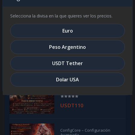
Optimization
USDT35
Selecciona la divisa en la que quieres ver los precios.
Euro
Eventitembag Avanzado Hasta
Season 3
Peso Argentino
USDT30
USDT Tether
Dolar USA
Balance PvP & PvM 5 Razas-
Optimización Completa / Full
Optimization
USDT110
ConfigCore – Configuración
Avanzada