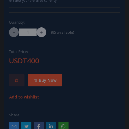
Select your preferred currency
Quantity:
(
95
available)
Total Price:
USDT400
Buy Now
Add to wishlist
Share: