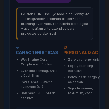
Edición CORE:
Incluye todo lo de
ConfigLite
+ configuración profunda del servidor,
branding avanzado, consultoría estratégica
y acompañamiento extendido para
proyectos de alto nivel.
✨
🎨
CARACTERÍSTICAS
PERSONALIZACIÓN
WebEngine Core:
Zero Launcher
único
Template + módulos
Logo y Branding
Eventos:
ItemBag, Shop
exclusivo
y CashShop
Pantallas de carga y
Invasiones:
Sistema
selección
avanzado (5+)
Soporte
ssemu,
Balance:
PvP / PvM de
takumi12, kosh
alto nivel