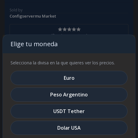
Sold by
Configservermu Market
(0 customer reviews)
Elige tu moneda
Top Selling Products
Selecciona la divisa en la que quieres ver los precios.
Euro
Balance PvM 5 razas - Optimización
de Combate / PvM Balance
Peso Argentino
Optimization
USDT35
USDT Tether
Dolar USA
Eventitembag Avanzado Hasta
Season 3