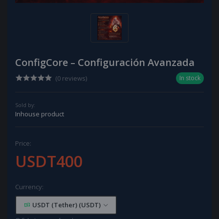
ConfigCore – Configuración Avanzada
(0 reviews)
In stock
Sold by:
Inhouse product
Price:
USDT400
Currency:
USDT (Tether) (USDT)