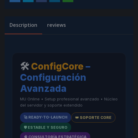
Description
reviews
🛠️
ConfigCore
–
Configuración
Avanzada
MU Online • Setup profesional avanzado • Núcleo
del servidor y soporte extendido
🚀 READY-TO-LAUNCH
👑 SOPORTE CORE
🛡️ ESTABLE Y SEGURO
🧠 CONSULTORÍA ESTRATÉGICA