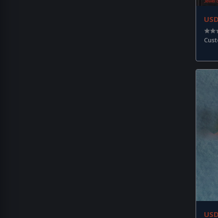
US
Cus
US