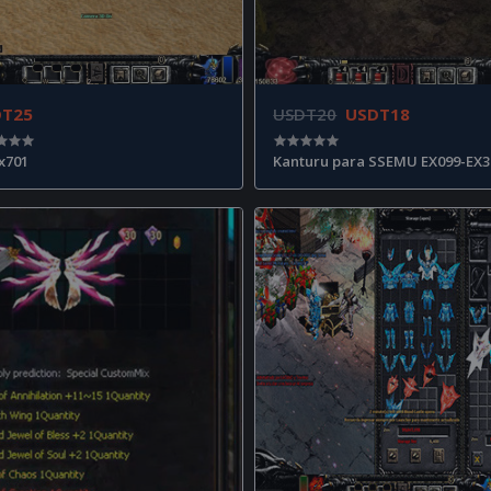
DT25
USDT20
USDT18
Ex701
Kanturu para SSEMU EX099-EX3