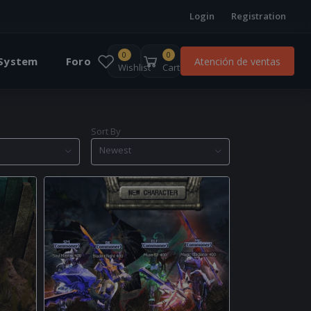
Login
Registration
0
0
 System
Foro
Atención de ventas
Wishlist
Cart
Sort By
Newest