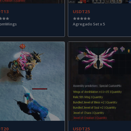
DT13
USDT25
tomWings
Agregado Set x 5
DT20
USDT25