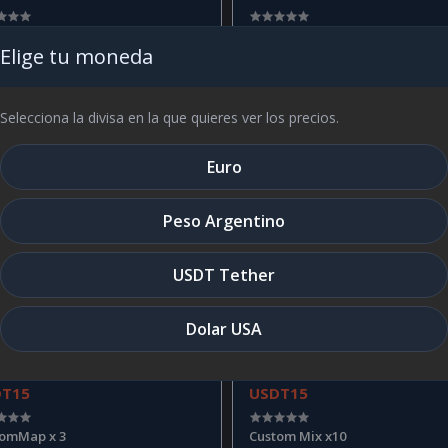
ion para SSEMU EX099-EX301
CustomMix + CustomWings
Elige tu moneda
Selecciona la divisa en la que quieres ver los precios.
Euro
Peso Argentino
USDT Tether
Dolar USA
DT15
USDT15
tomMap x 3
Custom Mix x10