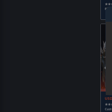
Rakl
US
Cus