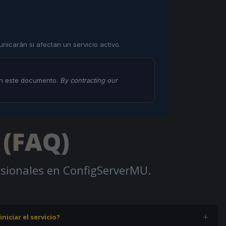
nicarán si afectan un servicio activo.
 en este documento.
By contracting our
 (FAQ)
fesionales en ConfigServerMU.
niciar el servicio?