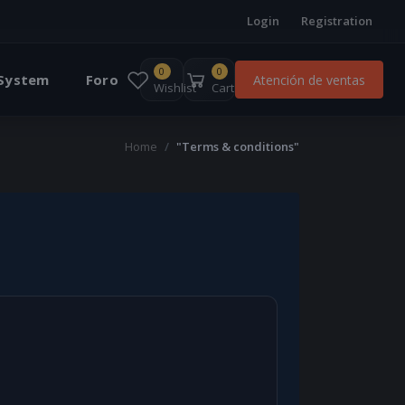
Login
Registration
0
0
 System
Foro
Atención de ventas
Wishlist
Cart
Home
"Terms & conditions"