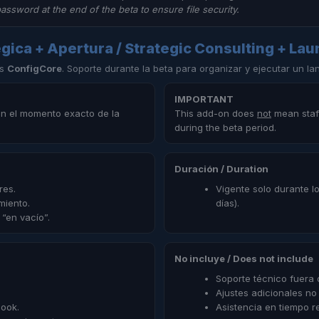
word at the end of the beta to ensure file security.
égica + Apertura / Strategic Consulting + La
es
ConfigCore
. Soporte durante la beta para organizar y ejecutar un la
IMPORTANT
en el momento exacto de la
This add-on does
not
mean staff
during the beta period.
Duración / Duration
res.
Vigente solo durante l
miento.
días).
 “en vacío”.
No incluye / Does not include
Soporte técnico fuera d
Ajustes adicionales n
book.
Asistencia en tiempo re