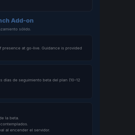
unch Add-on
nzamiento sólido.
 presence at go-live. Guidance is provided
os días de seguimiento beta del plan (10–12
e la beta.
o contemplados.
al al encender el servidor.