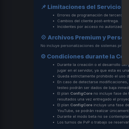
📌 Limitaciones del Servicio / 
Errores de programación de terceros.
Cambios del cliente post-entrega.
Incidentes por acceso no autorizado al
💠 Archivos Premium y Person
No incluye personalizaciones de sistemas prem
⚙️ Condiciones durante la Con
Durante la creación o el desarrollo del
jugar en el servidor, ya que esta es un
Queda estrictamente prohibido el uso 
En caso de detectarse modificaciones, a
testeo podrán ser dados de baja inmed
El plan
ConfigCore
no incluye fase de t
resultados una vez entregado el proyec
El plan
ConfigCore
incluye una fase d
YouTube, se podrán realizar únicamente
Durante el modo beta no se contempla
Los turnos de PvP o trabajo se reserva