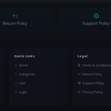
puede rechazar o diferir
publicarán en el sitio y se notif
nfigura.
Return Policy
Support Policy
Quick Links
Legal
Home
Terms & condition
Categories
Return Policy
Cart
Support Policy
Login
Privacy Policy