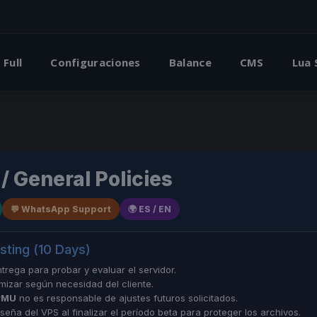
 Full
Configuraciones
Balance
CMS
Lua
/ General Policies
💬 WhatsApp Support
🌍 ES / EN
esting (10 Days)
trega para probar y evaluar el servidor.
mizar según necesidad del cliente.
rMU
no es responsable de ajustes futuros solicitados.
eña del VPS al finalizar el período beta para proteger los archivos.