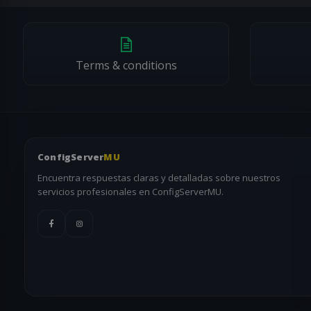
Complejidad y viabilidad • Posible costo adicional. ConfigServerMU 
configuraciones no viables. Lo no solicitado explícitamente no se co
Terms & conditions
ConfigServer
MU
Encuentra respuestas claras y detalladas sobre nuestros
servicios profesionales en ConfigServerMU.