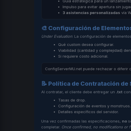
Guía estratégica para un lanzamient
Impulso para evitar apertura sin juga
3 asistencias personalizadas
vía W
🎨 Configuración de Elemento
Under Evaluation
: La configuración de elementos
Qué custom desea configurar.
Viabilidad (cantidad y complejidad) dent
Si requiere costo adicional.
ConfigServerMU.net puede rechazar o diferir c
📝 Política de Contratación de 
Al contratar, el cliente debe entregar un
.txt
con
Tasas de drop.
Configuración de eventos y monstruos.
Detalles específicos del servidor.
Una vez confirmadas las especificaciones,
no
se
completar.
Once confirmed, no modifications or fi