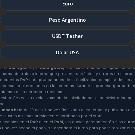
Euro
Service Limitations
Peso Argentino
 VPS.
USDT Tether
alizaciones / Premium Files & Customization
ium. Para diseños/funciones avanzadas se requiere un nuevo acuerdo.
Dolar USA
figuración / Setup Conditions
 plan
ConfigCore
y/o
ConfigCore
, el administrador se compromete a no
a norma de trabajo interna que previene conflictos y errores en el proc
de cuentas
PvP
o de prueba antes de la finalización completa del servic
ccesos o alteraciones en las cuentas durante el proceso (por parte del 
iatamente sin derecho a reclamo.
esteo. Se realiza exclusivamente lo solicitado por el administrador, qui
to.
e
modo beta
de 10 días. Una vez finalizada dicha etapa y publicado el 
 ajustes mínimos previamente aprobados por el staff.
n cambios en el
PvP
ni en el
PvM
, los cuales permanecerán fijos duran
n una vez hecho el pago, se agendara el turno para poder realizar el t