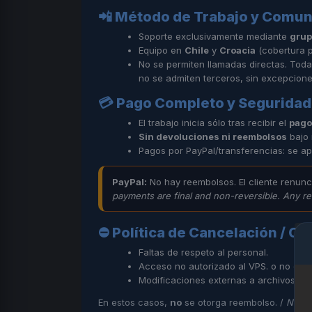
📲 Método de Trabajo y Comu
Soporte exclusivamente mediante
grup
Equipo en
Chile
y
Croacia
(cobertura p
No se permiten llamadas directas. Toda
no se admiten terceros, sin excepcione
💳 Pago Completo y Seguridad 
El trabajo inicia sólo tras recibir el
pago
Sin devoluciones ni reembolsos
bajo 
Pagos por PayPal/transferencias: se a
PayPal:
No hay reembolsos. El cliente renunc
payments are final and non-reversible. Any re
⛔ Política de Cancelación / Ca
Faltas de respeto al personal.
Acceso no autorizado al VPS. o no dar
Modificaciones externas a archivos co
En estos casos,
no
se otorga reembolso. /
No re