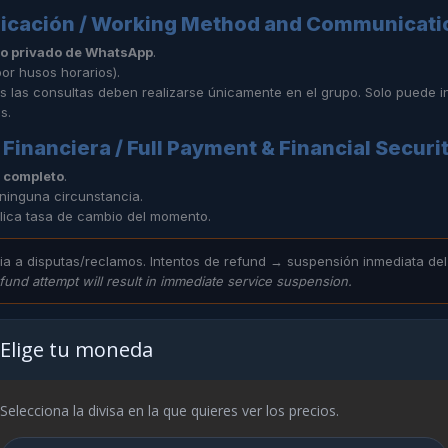
nicación / Working Method and Communicati
o privado de WhatsApp
.
or husos horarios).
s las consultas deben realizarse únicamente en el grupo. Solo puede in
s.
Financiera / Full Payment & Financial Securi
 completo
.
ninguna circunstancia.
plica tasa de cambio del momento.
ia a disputas/reclamos. Intentos de refund → suspensión inmediata del
fund attempt will result in immediate service suspension.
ncellation Policy
Elige tu moneda
 accesso directo a Remoto (RDP)
nfigurados.
Selecciona la divisa en la que quieres ver los precios.
funds will be granted.