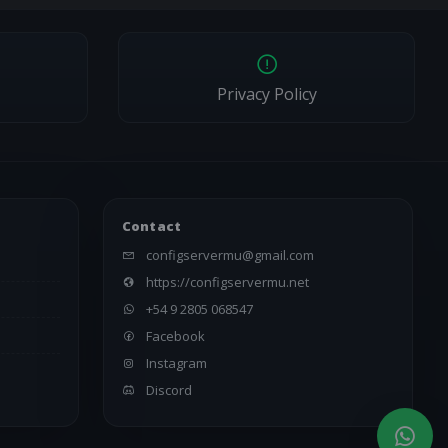
icarán si afectan un servicio activo.
Privacy Policy
Contact
configservermu@gmail.com
s
https://configservermu.net
+54 9 2805 068547
Facebook
Instagram
Discord